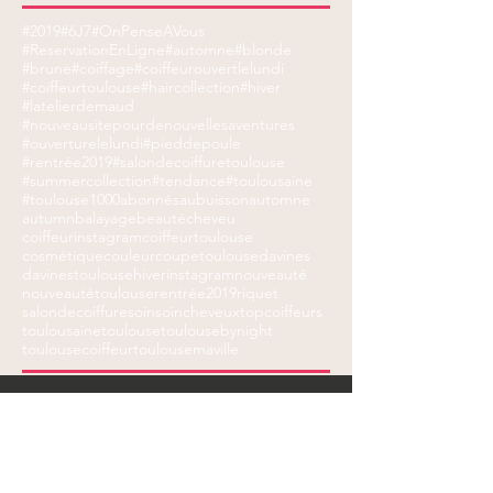
#2019
#6J7
#OnPenseAVous
#ReservationEnLigne
#automne
#blonde
#brune
#coiffage
#coiffeurouvertlelundi
#coiffeurtoulouse
#haircollection
#hiver
#latelierdemaud
#nouveausitepourdenouvellesaventures
#ouverturelelundi
#pieddepoule
#rentrée2019
#salondecoiffuretoulouse
#summercollection
#tendance
#toulousaine
#toulouse
1000abonnés
aubuisson
automne
autumn
balayage
beauté
cheveu
coiffeurinstagram
coiffeurtoulouse
cosmétique
couleur
coupetoulouse
davines
davinestoulouse
hiver
instagram
nouveauté
nouveautétoulouse
rentrée2019
riquet
salondecoiffure
soin
soincheveux
topcoiffeurs
toulousaine
toulouse
toulousebynight
toulousecoiffeur
toulousemaville
Suivez-nous sur Facebook et Instagram