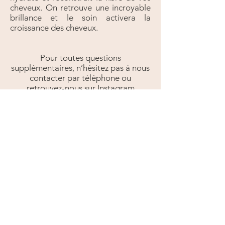
cheveux. On retrouve une incroyable
brillance et le soin activera la
croissance des cheveux.
Pour toutes questions
supplémentaires, n’hésitez pas à nous
contacter par téléphone ou
retrouvez-nous sur Instagram
@latelierdemaud
Retrouvez notre salon de
coiffure au coeur du centre-ville
de Toulouse
64 rue Riquet
05.61.63.42.89