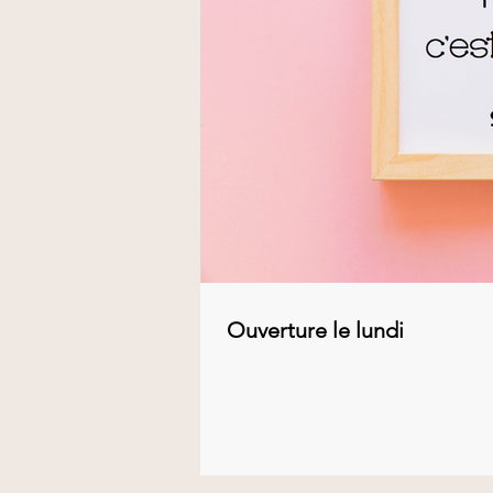
Ouverture le lundi