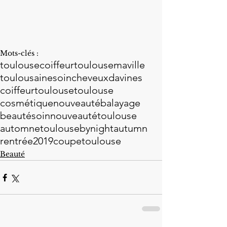
Mots-clés :
toulousecoiffeur
toulousemaville
toulousaine
soincheveux
davines
coiffeurtoulouse
toulouse
cosmétique
nouveauté
balayage
beauté
soin
nouveautétoulouse
automne
toulousebynight
autumn
rentrée2019
coupetoulouse
Beauté