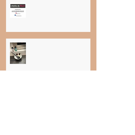
CORONA VIRUS STADE 3 LE
SALON FERME
Pourquoi faire sa couleur en salon
!
Le Rituel Soin d’Exception avec
Alice